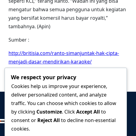
seperti KCI,” terang Ranto. “Wadah ini yang bisa
mengatur bahwa semua pengguna untuk kegiatan
yang bersifat komersil harus bayar royalti,”
tambahnya. (Apin)
Sumber :
http://britisia.com/ranto-simanjuntak-hak-cipta-
menjadi-dasar-mendirikan-karaoke/
We respect your privacy
Cookies help us improve your experience,
deliver personalized content, and analyze
traffic. You can choose which cookies to allow
Ranto P.
by clicking
Customize
. Click
Accept All
to
Simanjuntak, SH.,
consent or
Reject All
to decline non-essential
cookies.
MH.